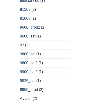
888starz bd
(1)
9150tr
(2)
9160tr
(1)
9600_prod2
(1)
9600_sat
(1)
97
(3)
9800_sat
(1)
9800_sat2
(1)
9900_sat2
(1)
9925_sat
(1)
9950_prod
(2)
Aviator
(2)