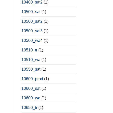
10400_sat2
(1)
10500_sat
(1)
10500_sat2
(1)
10500_sat3
(1)
10500_wa4
(1)
10510_tr
(1)
10510_wa
(1)
10550_sat
(1)
10600_prod
(1)
10600_sat
(1)
10600_wa
(1)
10650_tr
(1)