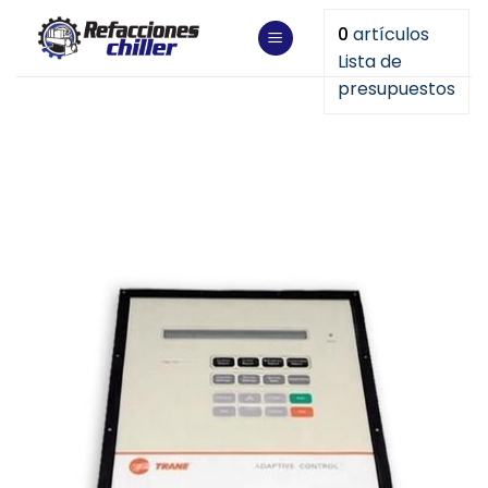
Saltar
0
artículos
al
Lista de
contenido
presupuestos