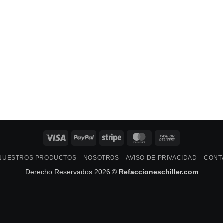
Visa
PayPal
Stripe
MasterCard
Cash
On
NUESTROS PRODUCTOS
NOSOTROS
AVISO DE PRIVACIDAD
CONT
Delivery
Derecho Reservados 2026 ©
Refaccioneschiller.com