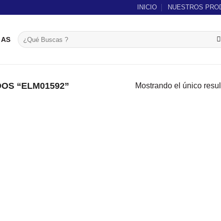
INICIO
NUESTROS PRO
Buscar
IAS
por:
OS “ELM01592”
Mostrando el único resu